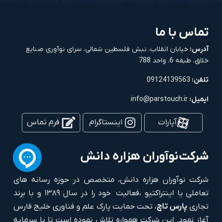
تماس با ما
آدرس:
خیابان انقلاب، نبش فلسطین شمالی، سرای نوآوری صنایع
خلاق، طبقه 6، واحد 788
تلفن:
09124139563
ایمیل:
info@parstouch.ir
آپارات
اینستاگرام
فرم تماس
شرکت
نوآوران هزاره دانش
شرکت نوآوران هزاره دانش، متخصص در حوزه رسانه های
تعاملی یا اینتراکتیو ،فعالیت خود را در سال ۱۳۸۹ و با برند
تجاری
پارس تاچ
، تحت حمایت پارک علم و فناوری خلیج فارس
آغاز نمود. این شرکت همواره تلاش نموده است تا با سرمایه